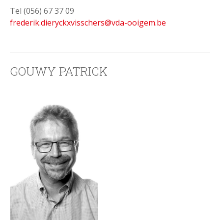
Tel (056) 67 37 09
frederik.dieryckxvisschers@vda-ooigem.be
GOUWY PATRICK