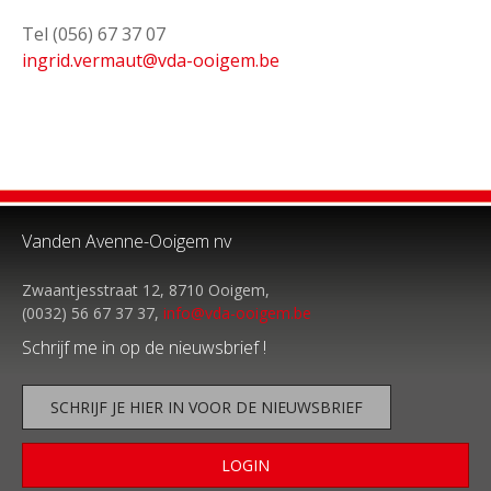
Tel (056) 67 37 07
ingrid.vermaut@vda-ooigem.be
Vanden Avenne-Ooigem nv
Zwaantjesstraat 12, 8710 Ooigem,
(0032) 56 67 37 37,
info@vda-ooigem.be
Schrijf me in op de nieuwsbrief !
SCHRIJF JE HIER IN VOOR DE NIEUWSBRIEF
LOGIN