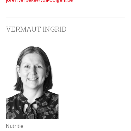
joren.verbeke@vda-ooigem.be
VERMAUT INGRID
Nutritie