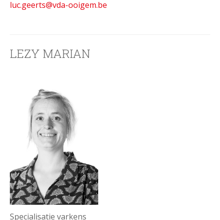
l
uc.geerts
@vda-ooigem.be
LEZY MARIAN
Specialisatie varkens