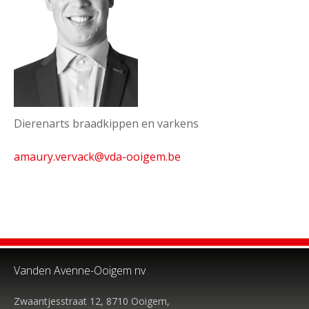
Dierenarts braadkippen en varkens
amaury.vervack
@vda-ooigem.be
Vanden Avenne-Ooigem nv
Zwaantjesstraat 12, 8710 Ooigem,