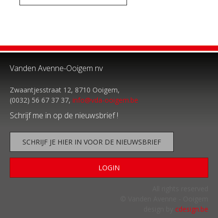
Vanden Avenne-Ooigem nv
Zwaantjesstraat 12, 8710 Ooigem,
(0032) 56 67 37 37,
info@vda-ooigem.be
Schrijf me in op de nieuwsbrief !
SCHRIJF JE HIER IN VOOR DE NIEUWSBRIEF
LOGIN
All rights reserved
© Vanden Avenne - Ooigem
design by
cdesign.be