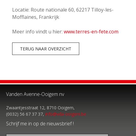
Locatie: Route nationale 60, 62217 Tilloy-les-
Mofflaines, Frankrijk
Meer info vindt u hier:
www.terres-en-fete.com
TERUG NAAR OVERZICHT
Vanden Avenne-Ooigem nv
Zwaantjesstraat 12, 8710 Ooigem,
(0032) 56 67 37 37,
info@vda-ooigem.be
Schrijf me in op de nieuwsbrief !