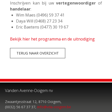
Inschrijven kan bij uw
vertegenwoordiger
of
handelaar
:
Wim Maes (0496) 59 37 41
Daya Will (0468) 27 23 34
Eric Baetens (0477) 30 19 67
Bekijk hier het programma en de uitnodiging
TERUG NAAR OVERZICHT
Vanden Avenne-Ooigem nv
Zwaantjesstraat 12, 8710 Ooigem,
(0032) 56 67 37 37,
info@vda-ooigem.be