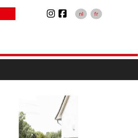
nl
fr