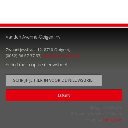
Vanden Avenne-Ooigem nv
Zwaantjesstraat 12, 8710 Ooigem,
(0032) 56 67 37 37,
info@vda-ooigem.be
Schrijf me in op de nieuwsbrief !
SCHRIJF JE HIER IN VOOR DE NIEUWSBRIEF
LOGIN
All rights reserved
© Vanden Avenne - Ooigem
design by
cdesign.be