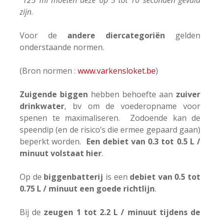
125 ml moeten deze op 5 tot 10 seconden gevuld
zijn
.
Voor de
andere diercategoriën
gelden
onderstaande normen.
(Bron normen :
www.varkensloket.be
)
Zuigende biggen
hebben behoefte aan
zuiver
drinkwater
, bv om de voederopname voor
spenen te maximaliseren. Zodoende kan de
speendip (en de risico’s die ermee gepaard gaan)
beperkt worden.
Een debiet van 0.3 tot 0.5 L /
minuut volstaat hier
.
Op de
biggenbatterij
is een
debiet van 0.5 tot
0.75 L / minuut een goede richtlijn
.
Bij de
zeugen 1 tot 2.2 L / minuut tijdens de