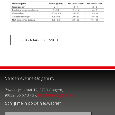
TERUG NAAR OVERZICHT
Vanden Avenne-Ooigem nv
Zwaantjesstraat 12, 8710 Ooigem,
(0032) 56 67 37 37,
info@vda-ooigem.be
Schrijf me in op de nieuwsbrief !