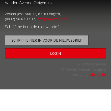
Vanden Avenne-Ooigem nv
Zwaantjesstraat 12, 8710 Ooigem,
(0032) 56 67 37 37,
info@vda-ooigem.be
Schrijf me in op de nieuwsbrief !
SCHRIJF JE HIER IN VOOR DE NIEUWSBRIEF
LOGIN
All rights reserved
© Vanden Avenne - Ooigem
design by
cdesign.be