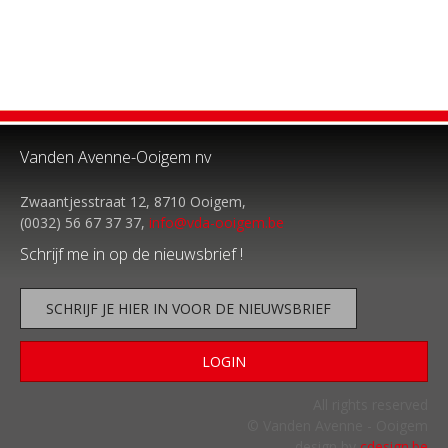
Vanden Avenne-Ooigem nv
Zwaantjesstraat 12, 8710 Ooigem,
(0032) 56 67 37 37,
info@vda-ooigem.be
Schrijf me in op de nieuwsbrief !
SCHRIJF JE HIER IN VOOR DE NIEUWSBRIEF
LOGIN
All rights reserved
© Vanden Avenne - Ooigem
design by
cdesign.be