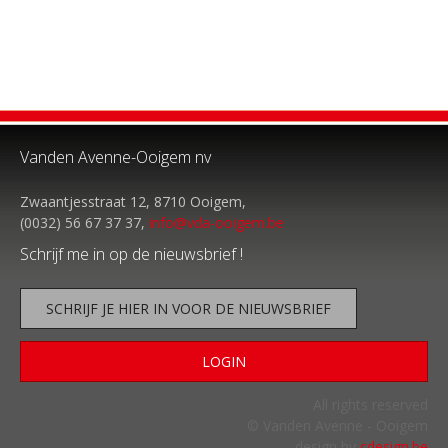
Vanden Avenne-Ooigem nv
Zwaantjesstraat 12, 8710 Ooigem,
(0032) 56 67 37 37,
info@vda-ooigem.be
Schrijf me in op de nieuwsbrief !
SCHRIJF JE HIER IN VOOR DE NIEUWSBRIEF
LOGIN
All rights reserved
© Vanden Avenne - Ooigem
design by
cdesign.be