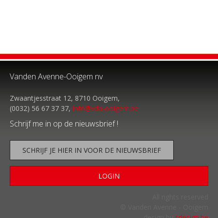
Vanden Avenne-Ooigem nv
Zwaantjesstraat 12, 8710 Ooigem,
(0032) 56 67 37 37,
info@vda-ooigem.be
Schrijf me in op de nieuwsbrief !
SCHRIJF JE HIER IN VOOR DE NIEUWSBRIEF
LOGIN
All rights reserved
© Vanden Avenne - Ooigem
design by
cdesign.be