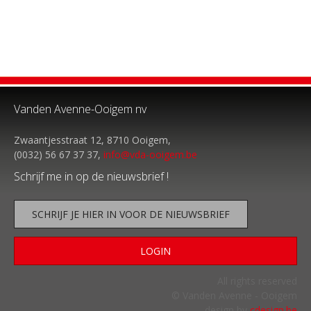
Vanden Avenne-Ooigem nv
Zwaantjesstraat 12, 8710 Ooigem,
(0032) 56 67 37 37,
info@vda-ooigem.be
Schrijf me in op de nieuwsbrief !
SCHRIJF JE HIER IN VOOR DE NIEUWSBRIEF
LOGIN
All rights reserved
© Vanden Avenne - Ooigem
design by
cdesign.be