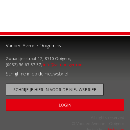
Vanden Avenne-Ooigem nv
Zwaantjesstraat 12, 8710 Ooigem,
(0032) 56 67 37 37,
info@vda-ooigem.be
Schrijf me in op de nieuwsbrief !
SCHRIJF JE HIER IN VOOR DE NIEUWSBRIEF
LOGIN
All rights reserved
© Vanden Avenne - Ooigem
design by
cdesign.be