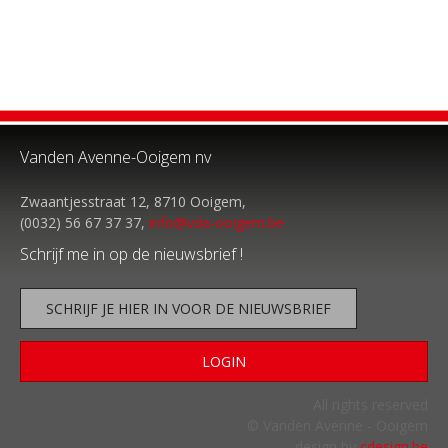
Vanden Avenne-Ooigem nv
Zwaantjesstraat 12, 8710 Ooigem,
(0032) 56 67 37 37,
info@vda-ooigem.be
Schrijf me in op de nieuwsbrief !
SCHRIJF JE HIER IN VOOR DE NIEUWSBRIEF
LOGIN
All rights reserved
© Vanden Avenne - Ooigem
design by
cdesign.be