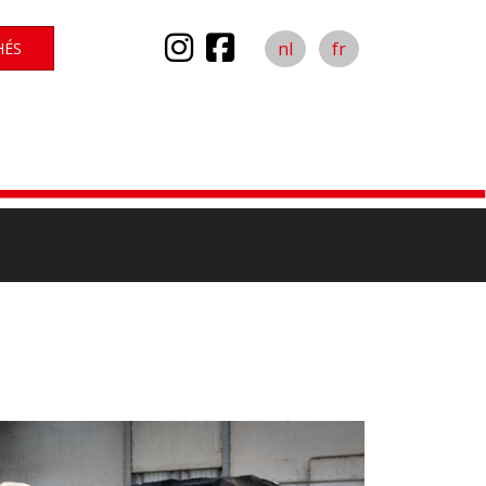
nl
fr
HÉS