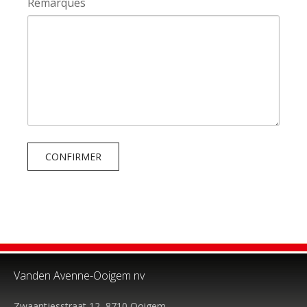
Remarques
CONFIRMER
Vanden Avenne-Ooigem nv
Zwaantjesstraat 12, 8710 Ooigem,