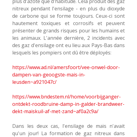
plus d'azote que d'habitude. Cela produit des gaz
nitreux pendant l'ensilage - en plus du dioxyde
de carbone qui se forme toujours. Ceux-ci sont
hautement toxiques et corrosifs et peuvent
présenter de grands risques pour les humains et
les animaux. L'année dernière, 2 incidents avec
des gaz d'ensilage ont eu lieu aux Pays-Bas dans
lesquels les pompiers ont dû être déployés:
https://www.ad.nl/amersfoort/vee-onwel-door-
dampen-van-geoogste-mais-in-
leusden~a921047c/
https://www.bndestem.nl/home/voorbijganger-
ontdekt-roodbruine-damp-in-galder-brandweer-
dekt-maiskuil-af-met-zand~af0a2c9a/
Dans les deux cas, l'ensilage de maïs n'avait
qu'un jour! La formation de gaz nitreux dans