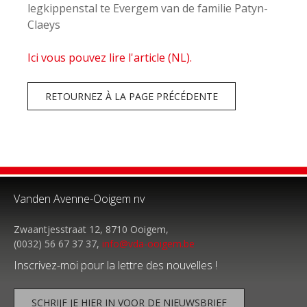
legkippenstal te Evergem van de familie Patyn-
Claeys
Ici vous pouvez lire l'article (NL).
RETOURNEZ À LA PAGE PRÉCÉDENTE
Vanden Avenne-Ooigem nv
Zwaantjesstraat 12, 8710 Ooigem,
(0032) 56 67 37 37,
info@vda-ooigem.be
Inscrivez-moi pour la lettre des nouvelles !
SCHRIJF JE HIER IN VOOR DE NIEUWSBRIEF