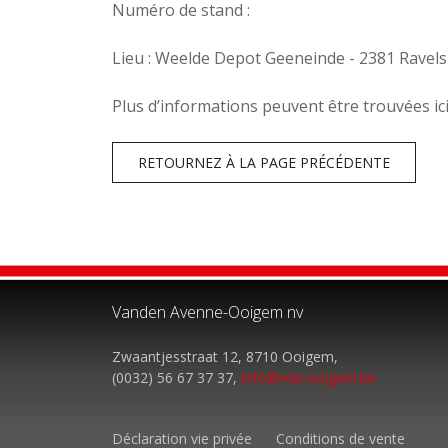
Numéro de stand :
Lieu : Weelde Depot Geeneinde - 2381 Ravels
Plus d’informations peuvent être trouvées ic
RETOURNEZ À LA PAGE PRÉCÉDENTE
Vanden Avenne-Ooigem nv
Zwaantjesstraat 12, 8710 Ooigem,
(0032) 56 67 37 37,
info@vda-ooigem.be
Déclaration vie privée
Conditions de vente