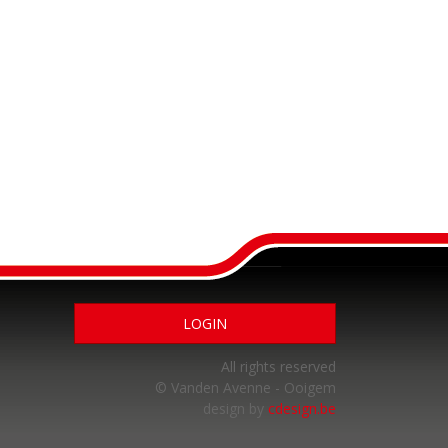
LOGIN
All rights reserved
© Vanden Avenne - Ooigem
design by
cdesign.be